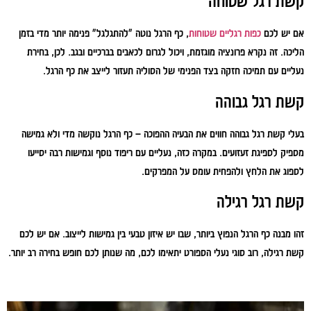
קשת רגל שטוחה
אם יש לכם
כפות רגליים שטוחות
, כף הרגל נוטה "להתגלגל" פנימה יותר מדי בזמן
הליכה. זה נקרא פרונציה מוגזמת, ויכול לגרום לכאבים בברכיים ובגב. לכן, בחירת
נעליים עם תמיכה חזקה בצד הפנימי של הסוליה תעזור לייצב את כף הרגל.
קשת רגל גבוהה
בעלי קשת רגל גבוהה חווים את הבעיה ההפוכה – כף הרגל נוקשה מדי ולא גמישה
מספיק לספיגת זעזועים. במקרה כזה, נעליים עם ריפוד נוסף וגמישות רבה יסייעו
לספוג את הלחץ ולהפחית עומס על המפרקים.
קשת רגל רגילה
זהו מבנה כף הרגל הנפוץ ביותר, שבו יש איזון טבעי בין גמישות לייצוב. אם יש לכם
קשת רגילה, רוב סוגי נעלי הספורט יתאימו לכם, מה שנותן לכם חופש בחירה רב יותר.