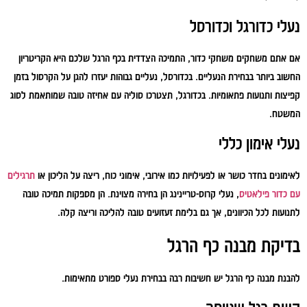
נעלי כדורגל וכדורסל
אם אתם משחקים משחקי כדור, התמיכה הצדדית בכף הרגל שלכם היא הקריטריון
החשוב ביותר בבחירת הנעליים. בכדורסל, נעליים גבוהות יעזרו להגן על הקרסול בזמן
קפיצות ותנועות פתאומיות. בכדורגל, תצטרכו סוליה עם אחיזה טובה שמותאמת לסוג
המשטח.
נעלי אימון כללי
לאימונים בחדר כושר או לפעילויות כמו אירובי, אימוני כוח, ריצה על הליכון או
תרגילים
עם כדור פילאטיס
, נעלי קרוס-טריינינג הן בחירה מצוינת. הן מספקות תמיכה טובה
לתנועות לכל הכיוונים, אך גם בלימת זעזועים טובה להליכה וריצה קלה.
בדיקת מבנה כף הרגל
להבנת מבנה כף הרגל יש חשיבות רבה בבחירת נעלי ספורט מתאימות.