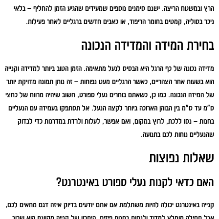
הרץ ובמשטח הריצה. ישנם סימנים נוספים שמעידים שהגיע הזמן להחליף – בלאי
ניכר בסוליה, קמטים בחומר הריפוד, או כאבים חדשים ברגליים לאחר פעילות.
בחירת המידה והמדידה הנכונה
מדידה נכונה של כף הרגל היא הבסיס לנעל מתאימה. הזמן הטוב ביותר למדידה וקנייה
הוא בשעות אחר הצהריים, כאשר הרגליים מעט נפוחות – זה נותן תמונה מדויקת יותר
של המידה הנכונה. כמו כן, כשאתם בוחרים נעלי ספורט, חשוב שיהיה מרווח של כחצי
ס"מ עד ס"מ בין הבוהן הארוכה ביותר לקצה הנעל. אל תסתפקו בעמידה עם הנעליים
בחנות – נסו ללכת, לרוץ במקום, ואם אפשר, לעלות ולרדת במדרגות כדי לבדוק
שהנעליים נוחות לכם בתנועה.
שאלות נפוצות
האם כדאי לקנות נעלי ספורט באינטרנט?
קנייה באינטרנט יכולה להיות משתלמת אם אתם יודעים בדיוק איזה דגם מתאים לכם,
אבל תחילה מומלץ למדוד ולנסות בחנות פיזית. היתרון של קנייה מקוונת הוא שרוב