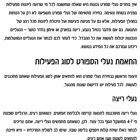
איך בוחרים נעלי ספורט נכונות היא שאלה שחשובה לכל מי שרוצה ליהנות מפעילות
גופנית בטוחה ונעימה. בחירה מתאימה של נעלי ספורט משפיעה לא רק על הנוחות
במהלך הפעילות, אלא גם על מניעת פציעות ועל היכולת ליהנות מכל רגע של
התנועה. גם אם מדובר בטיול בטבע, ריצה בפארק או אימון בחדר כושר – הנעליים
הנכונות יכולות לעשות את כל ההבדל. כדי לעזור לכם לבחור את הנעליים המושלמות,
ריכזנו עבורכם את כל המידע בנושא.
התאמת נעלי הספורט לסוג הפעילות
הצעד הראשון בבחירת נעלי ספורט הוא להתאים אותן לסוג הפעילות שאתם מתכננים
לעשות. לכל פעילות יש דרישות שונות מהנעל.
נעלי ריצה
נעלי ריצה מתוכננות לתנועה קדימה ולבלימת זעזועים. כשאתם רצים, הרגליים סופגות
פי 4-7 ממשקל הגוף בכל צעד. לכן, כשאתם מחפשים נעלי ריצה, אתם צריכים
לבחור כאלו שיהיו קלות ויספקו בלימה טובה. שימו לב לסוליה המרכזית – היא חייבת
להתאים לשטח שבו אתם רצים.