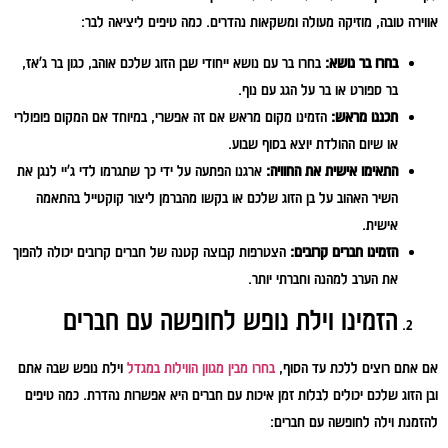
אווירה טובה, מוזיקה מעולה ומשקאות נהדרים. כמה טיפים ליציאה לבר:
בחרו בר נושא:
בחרו בר עם נושא ייחודי שבן הזוג שלכם אוהב, כגון בר ג'אז,
בר ספורט או בר על הגג עם נוף.
תכננו מראש:
הזמינו מקום מראש אם זה אפשרי, במיוחד אם המקום פופולרי
או שיום ההולדת יוצא בסוף שבוע.
התאימו אישית את החוויה:
ארגנו הפתעה על ידי כך שתגרמו לדי ג'יי לנגן את
השיר האהוב על בן הזוג שלכם או בקשו מהברמן ליצור קוקטייל בהתאמה
אישית.
הזמינו חברים קרובים:
הצטרפות קבוצה קטנה של חברים קרובים יכולה להפוך
את הערב למהנה וחברתי יותר.
הזמינו וילת נופש לחופשה עם חברים
אם אתם רוצים ללכת עד הסוף,
בחרו מבין מגוון הווילות במגדל
וילת נופש שבה אתם
ובן הזוג שלכם יכולים לבלות זמן איכות עם חברים היא אפשרות נהדרת. כמה טיפים
להזמנת וילה לחופשה עם חברים: