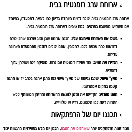
ארוחת ערב רומנטית בבית
ארוחת ערב רומנטית בבית יכולה להיות מיוחדת בדיוק כמו לצאת למסעדה, במיוחד
אם תשקיעו מחשבה בפרטים. כמה טיפים לארוחת ערב רומנטית בבית:
בשלו את הארוחה האהובה עליו:
הכנת ארוחה שבן הזוג שלכם אוהב יכולה
להראות כמה אכפת לכם. לחלופין, אתם יכולים להזמין מהמסעדה האהובה
עליהם.
הגדירו את הווייב:
צור אווירה רומנטית עם נרות, מוסיקה רכה ושולחן ערוך
להפליא.
טאץ' אישי:
שלבו נגיעות של טאץ' אישי כמו פתק אהבה בכתב יד או מתנה
קטנה במקום אסטרטגי.
תהנו מהרגע:
הקדישו את הזמן להנאה מהארוחה ומהזמן המשותף ללא
הסחות דעת כמו טלפונים, רדיו או טלוויזיה.
תכננו יום של הרפתקאות
עבור זוגות הרפתקנים יותר
שאוהבים את הטבע
, תכנון יום מלא בפעילויות מרגשות יכול