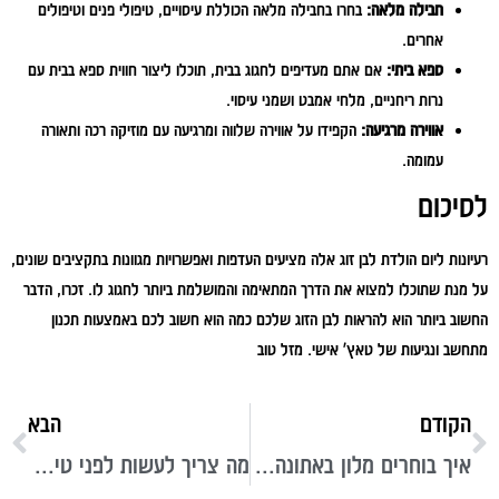
חבילה מלאה:
בחרו בחבילה מלאה הכוללת עיסויים, טיפולי פנים וטיפולים
אחרים.
ספא ביתי:
אם אתם מעדיפים לחגוג בבית, תוכלו ליצור חווית ספא בבית עם
נרות ריחניים, מלחי אמבט ושמני עיסוי.
אווירה מרגיעה:
הקפידו על אווירה שלווה ומרגיעה עם מוזיקה רכה ותאורה
עמומה.
לסיכום
רעיונות ליום הולדת לבן זוג אלה מציעים העדפות ואפשרויות מגוונות בתקציבים שונים,
על מנת שתוכלו למצוא את הדרך המתאימה והמושלמת ביותר לחגוג לו. זכרו, הדבר
החשוב ביותר הוא להראות לבן הזוג שלכם כמה הוא חשוב לכם באמצעות תכנון
מתחשב ונגיעות של טאץ' אישי. מזל טוב
הקודם
הבא
איך בוחרים מלון באתונה? פשוט סוגרים בסקיילארק
מה צריך לעשות לפני טיסה לכריסמס באירופה?