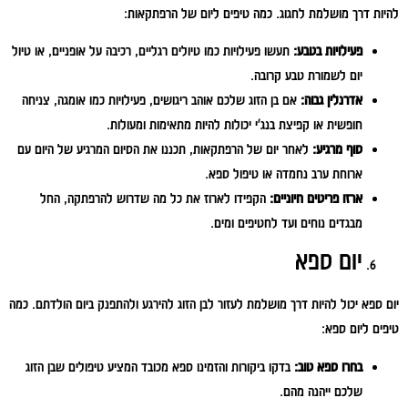
להיות דרך מושלמת לחגוג. כמה טיפים ליום של הרפתקאות:
פעילויות בטבע:
תעשו פעילויות כמו טיולים רגליים, רכיבה על אופניים, או טיול
יום לשמורת טבע קרובה.
אדרנלין גבוה:
אם בן הזוג שלכם אוהב ריגושים, פעילויות כמו אומגה, צניחה
חופשית או קפיצת בנג'י יכולות להיות מתאימות ומעולות.
סוף מרגיע:
לאחר יום של הרפתקאות, תכננו את הסיום המרגיע של היום עם
ארוחת ערב נחמדה או טיפול ספא.
ארזו פריטים חיוניים:
הקפידו לארוז את כל מה שדרוש להרפתקה, החל
מבגדים נוחים ועד לחטיפים ומים.
יום ספא
יום ספא יכול להיות דרך מושלמת לעזור לבן הזוג להירגע ולהתפנק ביום הולדתם. כמה
טיפים ליום ספא:
בחרו ספא טוב:
בדקו ביקורות והזמינו ספא מכובד המציע טיפולים שבן הזוג
שלכם ייהנה מהם.