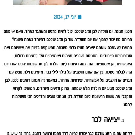
יוני 17, 2024
תכנון חגיגת יום הולדת לבן הזוג שלכם יכול להיות מרגש ומאתגר כאחד. האם אי פעם
תהיתם מה יכול להפוך את יום ההולדת של בן הזוג שלכם למיוחד באמת השנה?
תתארו לעצמכם שאתם יוצרים חוויה בלתי נשכחת המשקפת בדיוק את אישיותם ואת
העדפותיהם הייחודיות. מחגיגות בערבים נעימים ואינטימיים ועד לחגיגות גדולות,
האפשרויות הן אינסופיות. הנה כמה רעיונות ליום הולדת לבן זוג שבטוח יהפכו את היום
הזה לבלתי נשכח. בין אם אתם חושבים על בילוי לילי בבר, מזמינים וילת נופש עם
חברים או חושבים על אפשרויות יצירתיות אחרות, במאמר זה אנחנו דואגים לכם. לבן
הזוג שלכם מגיע יום הולדת מלא שמחה, צחוק ורגעים מיוחדים. המשיכו לקרוא
ותקבלו את ששת הרעיונות ליום הולדת לבן זוג הכי טובים והדרכים הכי מושלמות
לחגוג.
יציאה לבר
לקחת את בן הזוג שלכם לבר יכולה להיות דרך מהנה ורגועה לחגוג. בחרו בר שיש בו