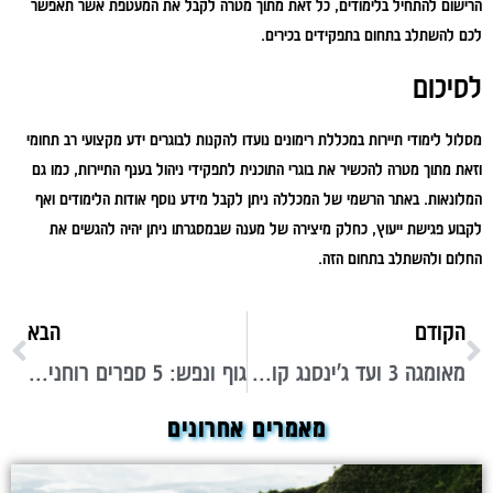
הרישום להתחיל בלימודים, כל זאת מתוך מטרה לקבל את המעטפת אשר תאפשר
לכם להשתלב בתחום בתפקידים בכירים.
לסיכום
מסלול לימודי תיירות במכללת רימונים נועדו להקנות לבוגרים ידע מקצועי רב תחומי
וזאת מתוך מטרה להכשיר את בוגרי התוכנית לתפקידי ניהול בענף התיירות, כמו גם
המלונאות. באתר הרשמי של המכללה ניתן לקבל מידע נוסף אודות הלימודים ואף
לקבוע פגישת ייעוץ, כחלק מיצירה של מענה שבמסגרתו ניתן יהיה להגשים את
החלום ולהשתלב בתחום הזה.
הקודם
הבא
מאומגה 3 ועד ג'ינסנג קוריאני: 5 תוספי תזונה שישמרו עליכם הכי בריאים שיש
גוף ונפש: 5 ספרים רוחניים מומלצים שילוו אתכם בטיול הבא שלכם במזרח
מאמרים אחרונים