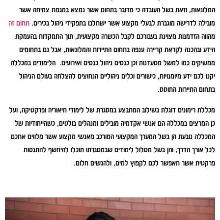
המלונאות, וזאת בשל העובדה כי מדובר בתחום אשר נמצא במגמת צמיחה אשר
מובילה לדרישה מוגברת לבעלי מקצוע אשר ישתלבו בתפקידי ניהול בכירים.
תחום זה
מהווה הזדמנות מצוינת בעבורכם לקבל הכשרה מקצועית, תוך התמקדות בהעמקת
הידע ובהכנה לקראת קריירה ענפה בתחום התיירות והמלונאות, אבל גם בתחומים
ממשיקים כמו למשל מסעדנות וכן כנסים ניהול כנסים ואירועים. הלימודים במכללה
יקנו לכם ידע מיומנויות, כישורים וכלים ניהוליים הנחוצים להצלחה בעולם הניהול
בתחום התיירות התוסס.
מכללת רימונים דוגלת בשילוב המתבצע במסגרת של לימודי תיאוריה ופרקטיקה, ועל
כן המרצים במכללה הם אנשי אקדמיה מובילים ומנהלים בולטים, כשהייחודיות של
המכללה נובעת הן בשל המערך המקצועי המורכב מאנשי מקצוע אשר מלווים אתכם
לכל אורך הדרך, והן בשל מסלול לימודים שבמסגרתו תוכלו להיחשף להתנסות
פרקטית אשר תאפשר לכם לקפוץ למים, ולהגשים חלום.