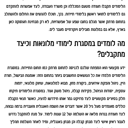
הלימודים תקבלו תעודה מטעם המכללה וכן משרד העבודה, לצד אפשרות להתקדם
גם ללימודים לתואר ראשון בלימודי תיירות. בכך, תוכלו להגשים את החלום ולהשתלב
בתחום מרתק אשר מגלם בחובו שפע של אפשרויות, לא רק מבחינת תעסוקה כאן
בארץ, אלא גם במלונות מובילים ויוקרתיים מעבר לים.
מה לומדים במסגרת לימודי מלונאות וכיצד
מתקבלים?
ידע מקצועי הוא המפתח שלכם לכניסה לתחום מרתק כמו תחום התיירות. במסגרת
הלימודים תלמדו את כל הנושאים החשובים ביותר בתחום הזה: אומנות הבישול, תורת
היין, ניהול והפקת אירועים, ביקורת מזון, מבוא למלונאות, שיווק מלונאי, יזמות
עסקית, יסודות הניהול, פקידות קבלה, ניהול משק ועוד. במסגרת הלימודים תיקחו
חלק בסיורים מקצועיים לצד פרויקט גמר אותו תידרשו להציג, כאשר תנאי הקבלה
כוללים מועמדים מעל גיל 20 אשר דוברים את השפה האנגלית והעברית ברמה גבוהה,
לצד תעודת בגרות מלאה או השלמה של 12 שנות לימוד. על מנת להתקבל נדרש
לעבור ראיון אישי לצד מבחן קבלה וכן מבחן באנגלית, ומיד לאחר השלמת תהליך