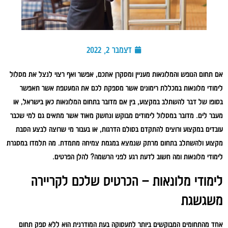
דצמבר 2, 2022
אם תחום הנופש והמלונאות מעניין ומסקרן אתכם, אפשר ואף רצוי לנצל את מסלול
לימודי מלונאות במכללת רימונים אשר מספקת לכם את המעטפת אשר תאפשר
בסופו של דבר להשתלב במקצוע, בין אם מדובר בתחום המלונאות כאן בישראל, או
מעבר לים. מדובר במסלול לימודים מבוקש ונחשק מאוד אשר מתאים גם למי שכבר
עובדים במקצוע ורוצים להתקדם בסולם הדרגות, או בעבור מי שרוצה לבצע הסבת
מקצוע ולהשתלב בתחום מרתק שנמצא במגמת צמיחה מתמדת. מה תלמדו במסגרת
לימודי מלונאות ומה חשוב לדעת רגע לפני הרשמה? להלן הפרטים.
לימודי מלונאות – הכרטיס שלכם לקריירה
משגשגת
אחד מהתחומים המבוקשים ביותר לתעסוקה בעת המודרנית הוא ללא ספק תחום