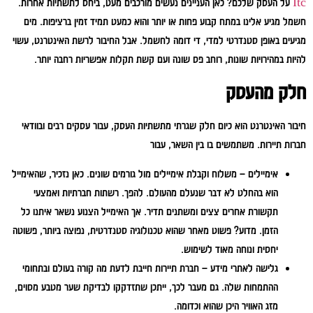
Itc
על העסק שלכם? כאן העניינים נעשים מורכבים מעט, ביחס לתשתיות אחרות.
חשמל מגיע אלינו במתח קבוע פחות או יותר והוא כמעט תמיד זמין ברציפות. מים
מגיעים באופן סטנדרטי למדי, די דומה לחשמל. אבל החיבור לרשת האינטרנט, עשוי
להיות במהירויות שונות, רוחב פס שונה ועם קשת תקלות אפשריות רחבה יותר.
חלק מהעסק
חיבור האינטרנט הוא כיום חלק שגרתי מתשתיות העסק, עבור עסקים רבים ובוודאי
חברות תיירות. משתמשים בו בין השאר, עבור
אימיילים – משלוח וקבלת אימיילים מול גורמים שונים. כאן נזכיר, שהאימייל
הוא בהחלט לא דבר שנעלם מהעולם. להפך. רשתות חברתיות ואמצעי
תקשורת אחרים צצים ומשתנים תדיר. אך האימייל הצנוע נשאר איתנו כל
הזמן. מדוע? פשוט מאחר שהוא טכנולוגיה סטנדרטית, נפוצה ביותר, פשוטה
יחסית ונוחה מאוד לשימוש.
גלישה לאתרי מידע – חברת תיירות חייבת לדעת מה קורה בעולם ובתחומי
ההתמחות שלה. גם מעבר לכך, ייתכן שתזדקקו לבדיקת שער מטבע מסוים,
מזג האוויר היכן שהוא וכדומה.