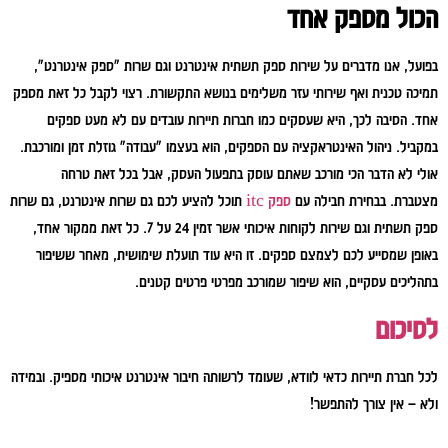
הכול מספק אחד
בפועל, אנו מדברים על שירות ספק תשתית אינטרנט וגם שרות "ספק אינטרנט",
תמיכה טכנית ואף שירותי עזר משלימים בנושא התקשורת. רצוי לקבל כל זאת מספק
אחד. הסיבה לכך, היא שעסקים כמו חברות תיירות עובדים עם לא מעט ספקים
במקביל. ניהול האינטראקציה עם הספקים, הוא בעצמו "עבודה" גוזלת זמן ומורכבת.
אולי לא הדבר הכי מורכב שאתם עוסק בתפעול העסק, אבל בכל זאת טרחה
מצטברת. בבחירת חבילה עם
ספק itc
תוכל להציע לכם גם שרות אינטרנט, גם שרות
ספק תשתית וגם שירות לקוחות איכותי אשר זמין 24 על 7. כל זאת ממקור אחד,
באופן שמסייע לכם לצמצם ספקים. זו היא עוד תועלת שימושית, מאחר ששיפור
בתהליכים עסקיים, הוא שיפור שמורכב מפרטי פרטים קטנים.
לסיכום
לכל חברת תיירות כדאי לוודא, שעומד לרשותה חיבור אינטרנט איכותי מספיק. ובמידה
ולא – אין צורך להתפשר!