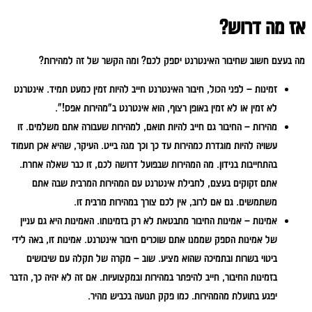
אז מה דרוש?
מה בעצם חשוב שחיבור האינטרנט יספק לכם? ומה הקשר של זה למהירות?
זמינות – לפני הכול, חיבור האינטרנט חייב להיות זמין כמעט תמיד. אינטרנט
לא זמין או לא זמין באופן רצוף, הוא אינטרנט ב"מהירות אפס!”.
מהירות – החיבור גם חייב להיות תואם, למהירות שעבורה אתם משלמים. זו
עשויה להיות מוגדרת כמהירות עד כך וכך מגה בייט. העיקר, שהיא אכן תעמוד
בהתחייבות בנידון. מה המהירות שבפועל דרושה לכם, זו כבר שאלה אחרת.
אתם זקוקים בעצם, לחבילת אינטרנט עם המהירות המרבית שבה אתם
משתמשים. גם אם לרוב, אין לכם צורך במהירות מרבית זו.
אמינות – אמינות החיבור מתבטאת לא רק בזמינותו. האמינות היא גם עניין
של אמינות הספק שממנו אתם שוכרים חיבור אינטרנט. אמינות זו, באה לידי
ביטוי בשרות ובתמיכה שהוא מציע. שוב – מקרה של תקלה עם שיבושים
בזמינות החיבור, חייב להיפתר במהירות ובמקצועיות. אם זה לא יהיה כך, הדבר
יפגע בתועלת מהמהירות. כמו פקק תנועה בכביש מהיר.