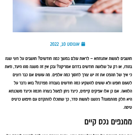
אוגוסט 10, 2022
חושבים לעשות אתנחתא – לראות עולם במשך כמה חודשים? חושבים על חצי שנה
בהודו, או רק על שלושה חודשים בדרום אמריקה? ובכן אין זה משנה מהו היעד, וזאת
כי איך של תהפכו את זה יש צורך לחסוך כמה אלפים. מה עושים אם כבר רוצים
לטעום חופש ולא ששים להשקיע כמה חודשים בעבודה מפרכת? בואו נדבר על
הלוואה. אם כן אלו אפיקים קיימים, כיצד ניתן לפעול בצורה חכמה וכיצד משכנתא
היא חלק מהתמונה? ניגשנו לעשות סדר, כך שתוכלו להתקדם עם חיפוש כרטיס
טיסה.
ממנפים נכס קיים