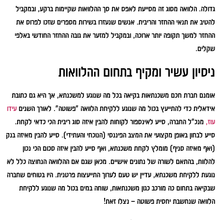
גדולה. הלוואה מסוג זה מסייעת לאפס את סך ההלוואות שקיימות ברקע, ובמקביל
להטיב את תנאי ההחזר והריבית. אנשים שנעזרו בשירות מספרים שזכו לפרוס את
ההחזר למשך תקופה יותר ארוכה, ובמקביל למזער את גובה ההחזר החודשי באלפי
שקלים.
ניסיון עשיר ומקיף בתחום ההלוואות
אומנם חברת חכם משכנתאות בקיאה בכל מה שנוגע למשכנתא, אך היא גם כתובת
אידאלית כדי להתייעץ בכול מה שנוגע ללקיחת הלוואה "פשוטה". לאורך השנים
עידו
עוז,
מנכ"ל החברה, סייע לאינספור לקוחות להבין איזה סוג ריבית הכי כדאי לקחת.
סייע לבחון באופן מקצועי את המצב הפיננסי (הנוכחי והעתידי). סייע להבין מאיזה בנק
(ואף מאיזה סניף) מומלץ לקחת משכנתא, ואף סייע להבין איזה סכום הכי נכון
להלוות, בהתאם לשורה של נתונים אישיים. מכאן שגם אם ההלוואה הנחוצה כלל לא
נוגעת ללקיחת משכנתא, עדיין יש טעם לערוך התייעצות פרטנית. היו בטוחים שחברה
שבקיאה בתחום כה מורכב כגון משכנתאות, שוחה במים בכול מה שנוגע ללקיחת
הלוואה שנחשבת יחסית פשוטה – נצלו זאת!