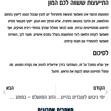
התייעצות ששווה לכם המון
הסטטוס הכספי אינו מאפשר הוצאות מיותרות? יש להבין שבכול הנוגע לייעוץ בתחום
ההלוואות, אין מדובר בהוצאה מיותרת, אלא ההיפך הוא הנכון. ייעוץ מקצועי מסייע
להימנע מהתחייבויות כבדות. מונע לבחור מסלול שכרוך בהחזרי ריבית מעיקים, ואף
מאפשר לקחת הלוואה לצד התחשבות בשלל נתונים אישיים. מעבר לכך, השירות
מאפשר להתמודד עם חובות קיימים.
לסיכום
איך שלא נסתכל על זה, כשמדובר בדרך אידאלית להטיב את נקודת המוצא. מה
עתה? תתייעצו וטוסו לנקות את הראש. תיהנו!
הקודם
הבא
ימי גיבוש לעובדים בהייטק: רעיונות מקוריים במיוחד שלא חשבתם עליהם
הזוג המושלם – במותג שכולן מדברות עליו: נעלי הכלה של Pretty Ballerinas יעשו לכן את האירוע
מאמרים אחרונים