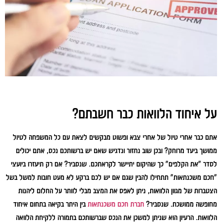
על איחוד הלוואות כבר חשבתם?
אתם כבר אחרי טיול של אחרי צבא ופשוט מבקשים לצאת עם כל המשפחה לטיול
ממושך ביעד מרוחק? ובכן שוב נחזור ונדגיש שאם יש ברשותכם נכס, אתם יכולים
לסדר "את הקלפים" כך שהיקום יתיישר לקראתכם. שנסביר? אם רק תיעזרו ביועצי
"חכם משכנתאות" תתחילו להבין שגם אם יש לכם ברקע לא מעט חובות למשל בשל
הצטברות של מגוון הלוואות, ניתן לאפס את המצב מבלי לוותר על החלום ליהנות
מחופשה ממושכת. שנסביר?
חברת חכם משכנתאות
בין היתר בקיאה בתחום איחוד
הלוואות. הרעיון הוא שניתן למשכן את הנכס שברשותכם בתמורה ללקיחת הלוואה