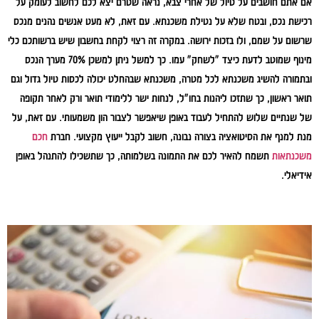
אם אתם חושבים על טיול של אחרי צבא, נראה שטרם יצא לכם לחשוב לעומק על
רכישת נכס, ובטח שלא על נטילת משכנתא. עם זאת, לא מעט אנשים נהנים מנכס
שרשום על שמם, ולו בזכות ירושה. במקרה זה רצוי לקחת בחשבון שיש ברשותכם כלי
מינוף שמוטב לדעת כיצד "לשחק" עמו. כך למשל ניתן למשכן 70% מערך הנכס
ובתמורה להשיג משכנתא לכל מטרה, משכנתא שבהחלט יכולה לכסות טיול גדול וגם
תואר ראשון, כך שתזכו ליהנות בחו"ל, לנחות ישר ללימודי תואר ורק לאחר תקופה
של שנתיים שלוש להתחיל לעבוד באופן שיאפשר לצבור הון משמעותי. עם זאת, על
מנת למנף את הסיטואציה בצורה נבונה, חשוב לקבל ייעוץ מקצועי. חברת
חכם
משכנתאות
תשמח להאיר לכם את התמונה בשלמותה, כך שתשכילו להתנהל באופן
אידיאלי.