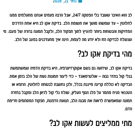
מאי 21, 2026
לב הוא האיבר שעובד בלי הפסקה 24/7, אבל הרבה פעמים אנחנו מתעלמים ממנו
לחלוטין – עד שמשהו מושך את תשומת הלב. בדיקת אקו לב היא אחת הדרכים
המדויקות והבטוחות ביותר להציץ לתוך תפקוד הלב, ולקבל תמונה ברורה של מצבו. מי
שנשלח לבדיקה הזו ולא יודע מה לצפות, הינה איך מתעדכנים במצב של הלב.
מהי בדיקת אקו לב?
בדיקת אקו לב, שידועה גם בשם אקוקרדיוגרפיה, היא בדיקת הדמיה שמשתמשת
בגלי קול בתדר גבוה – אולטרסאונד – כדי ליצור תמונות נעות של הלב בזמן אמת.
הבדיקה לא כוללת קרינה מייננת בכלל, ולכן נחשבת לבטוחה לחלוטין. הרופא או
הטכנאי מניח מתמר על פלג הגוף העליון, שולח גלי קול לכיוון הלב ומקבל בחזרה
תמונה שמאפשרת לראות את מבנה הלב, תנועת הדפנות, תפקוד המסתמים וזרימת
הדם.
מתי ממליצים לעשות אקו לב?