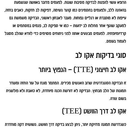
הרופא עשוי להפנות לבדיקה מסיבות שונות. לפעמים מדובר באוושה שנשמעת
בהאזנה ללב, ולפעמים בתסמינים כמו קוצר נשימה, דפיקות לב חזקות, כאבים בחזה,
עייפות לא מוסברת או רגליים נפוחות. מעבר לאבחון ראשוני, הבדיקה משמשת גם
למעקב שוטף אחר מחלות לב ידועות – כמו אי ספיקת לב, פגמים במסתמים או
קרדיומיופתיה. לפעמים מבצעים אותה לפני ניתוחים מסוימים כדי לוודא שהלב מסוגל
לעמוד בעומס.
סוגי בדיקות אקו לב
אקו לב חיצוני (TTE) – הנפוץ ביותר
זו הבדיקה הסטנדרטית שרוב האנשים מכירים. המתמר מונח על עור החזה ומשדר
תמונות של הלב מבחוץ. הבדיקה לא דורשת הכנה מיוחדת, לא כואבת ולא פולשנית
בשום צורה.
אקו לב דרך הוושט (TEE)
כשנדרשת תמונה מדויקת יותר, ניתן לבצע בדיקה דרך הוושט. גשושית דקה מוחדרת