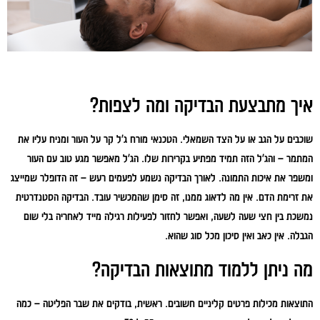
איך מתבצעת הבדיקה ומה לצפות?
שוכבים על הגב או על הצד השמאלי. הטכנאי מורח ג'ל קר על העור ומניח עליו את
המתמר – והג'ל הזה תמיד מפתיע בקרירות שלו. הג'ל מאפשר מגע טוב עם העור
ומשפר את איכות התמונה. לאורך הבדיקה נשמע לפעמים רעש – זה הדופלר שמייצג
את זרימת הדם. אין מה לדאוג ממנו, זה סימן שהמכשיר עובד. הבדיקה הסטנדרטית
נמשכת בין חצי שעה לשעה, ואפשר לחזור לפעילות רגילה מייד לאחריה בלי שום
הגבלה. אין כאב ואין סיכון מכל סוג שהוא.
מה ניתן ללמוד מתוצאות הבדיקה?
התוצאות מכילות פרטים קליניים חשובים. ראשית, בודקים את שבר הפליטה – כמה