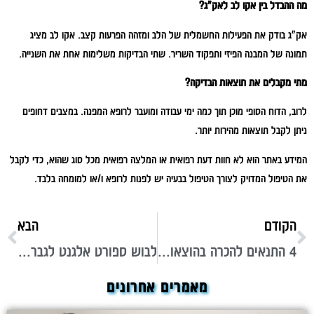
מה ההבדל בין אקו לב לאק"ג?
אק"ג בודק את הפעילות החשמלית של הלב ומזהה הפרעות קצב. אקו לב מציג
תמונה של המבנה הפיזי ותפקוד השריר. שתי הבדיקות משלימות אחת את השנייה.
מתי מקבלים את תוצאות הבדיקה?
לרוב, הדוח הסופי מוכן תוך כמה ימי עבודה ומועבר לרופא המפנה. במצבים דחופים
ניתן לקבל תוצאות מהירות יותר.
המידע באתר הוא לא חוות דעת רפואית או המלצה רפואית מכל סוג שהוא, כדי לקבל
את הטיפול המדויק לצורך הטיפול בבעיה יש לפנות לרופא ו/או למומחה בלבד.
הקודם
הבא
4 התנאים להכרה בהוצאות מו"פ לצרכי מס בישראל שכל יזם חייב להכיר
לבוש ספורט אלגנט לגבר: סטייל מנצח לכל שעה ביום
מאמרים אחרונים