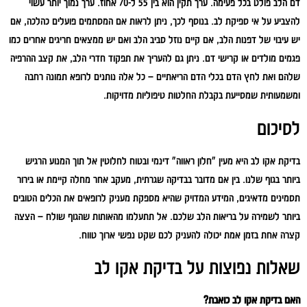
דם הלב פולט בכל פעימה. ערך תקין הוא בין 55 ל-70 אחוז. ערך נמוך יותר עשוי
להצביע על אי ספיקת לב. בנוסף לכך, ניתן לראות אם המסתמים פועלים כהלכה, אם
יש עיבוי של דפנות הלב, אם קיים נוזל סביב הלב ואם יש ממצאים חריגים אחרים כמו
פגמים מולדים או קרישי דם. ניתן גם להעריך את תפקוד חדרי הלב, את קצב ההרפיה
שלהם ואת לחץ הדם בכלי הדם הריאתיים – כל אלה נותנים לרופא תמונה רחבה
ומשמעותית שמסייעת בקבלת החלטות טיפוליות מדויקות.
לסיכום
בדיקת אקו לב היא מעין "חלון ראווה" דינמי ובטוח לחלוטין אל תוך המנוע הרגיש
ביותר בגוף שלנו. בין אם מדובר בבדיקה שגרתית, מעקב אחר מחלה קיימת או בירור
תסמינים מדאיגים, המידע המדויק שהיא מספקת מעניק לרופאים את הכלים הטובים
ביותר לשמירה על בריאות הלב שלכם. אל תתעלמו מהאותות שהגוף שולח – הצצה
קצרה אחת בזמן אמת יכולה להעניק לכם שקט נפשי ארוך טווח.
שאלות נפוצות על בדיקת אקו לב
האם בדיקת אקו לב כואבת?